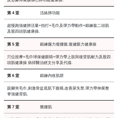
第 4 堂
活絡肺功能
超慢跑強健肺活量+拍打+毛巾及彈力帶動作+鍛鍊肱二頭肌
及股四頭肌健康操.
第 5 堂
鍛練腿力瘦腰腹.復健眼力健康操
穴位按摩+毛巾球保健眼睛+彈力帶上肢與後背肌耐力及股四
頭肌健康操 病得醫治經文分享及代禱.
第 6 堂
鍛鍊內收肌群
踮腳夾毛巾,刺激骨盆底肌下腹橫,改善尿失禁.彈力帶伸展整
脊強健背肌.
第 7 堂
髂腰肌