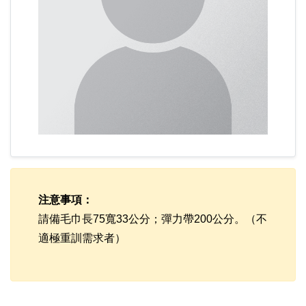
注意事項：
請備毛巾長75寬33公分；彈力帶200公分。（不
適極重訓需求者）