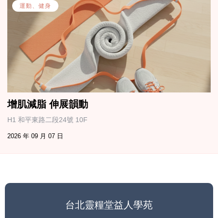
運動、健身
增肌減脂 伸展韻動
H1 和平東路二段24號 10F
2026 年 09 月 07 日
台北靈糧堂益人學苑