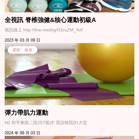
全視訊 脊椎強健&核心運動初級A
視訊線上 http://line.me/ti/g/O1ruZM_Xof
2023 年 03 月 09 日
運動、健身
彈力帶肌力運動
H2 和平東路二段257號2F 英語牧區B1大堂
2024 年 09 月 03 日