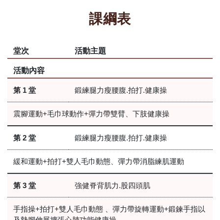
課綱表
堂次
活動主題
活動內容
第 1 堂
鍛練腿力瘦腰腹.拍打.健康操
震腳運動+毛巾球動作+彈力帶雙臂、下肢健康操
第 2 堂
鍛練腿力瘦腰腹.拍打.健康操
緩和運動+拍打+雙人毛巾動態、彈力帶消脂練肌運動
第 3 堂
強健脊背肌力.股四頭肌
手指操+拍打+雙人毛巾動態 、彈力帶旋轉運動+鍛鍊手指以
及墊腳伸展擴張心肺功能健康操.