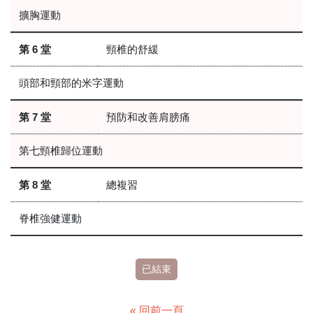
擴胸運動
第 6 堂
頸椎的舒緩
頭部和頸部的米字運動
第 7 堂
預防和改善肩膀痛
第七頸椎歸位運動
第 8 堂
總複習
脊椎強健運動
已結束
« 回前一頁