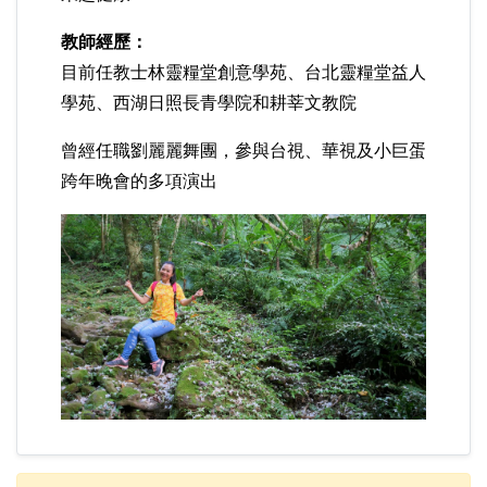
教師經歷：
目前任教士林靈糧堂創意學苑、台北靈糧堂益人
學苑、西湖日照長青學院和耕莘文教院
曾經任職劉麗麗舞團，參與台視、華視及小巨蛋
跨年晚會的多項演出