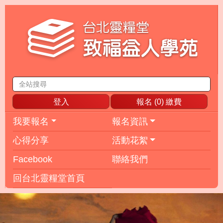
登入
報名 (
0
) 繳費
我要報名
報名資訊
心得分享
活動花絮
Facebook
聯絡我們
回台北靈糧堂首頁