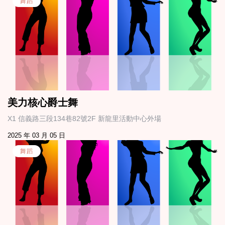
舞蹈
美力核心爵士舞
X1 信義路三段134巷82號2F 新龍里活動中心外場
2025 年 03 月 05 日
舞蹈