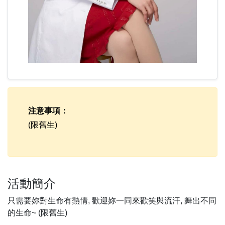
注意事項：
(限舊生)
活動簡介
只需要妳對生命有熱情, 歡迎妳一同來歡笑與流汗, 舞出不同
的生命~ (限舊生)