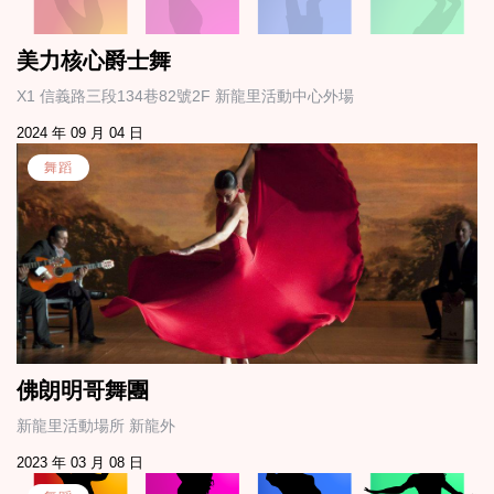
美力核心爵士舞
X1 信義路三段134巷82號2F 新龍里活動中心外場
2024 年 09 月 04 日
舞蹈
佛朗明哥舞團
新龍里活動場所 新龍外
2023 年 03 月 08 日