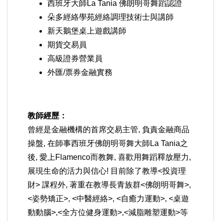
西班牙大師La Tania 佛朗明哥舞蹈認證
朵多經絡學苑經絡調理技術士與講師
新天鵝堡桌上遊戲講師
期貨交易員
高級證券營業員
外匯/票券金融實務
教師經歷：
曾經是金融機構的首席交易主管, 負責金融商品
操盤, 在師事西班牙佛朗明哥舞大師La Tania之
後, 愛上Flamenco而教舞, 喜歡用舞蹈釋放壓力,
展現生命的活力與信心! 目前除了教導<投資理
財> 課程外, 著重在教導長青族群<佛朗明哥舞>,
<姿勢矯正>, <中醫經絡>, <自癒力運動>, <桌遊
動動腦>,<全方位健身運動>,<減脂雕塑運動>等