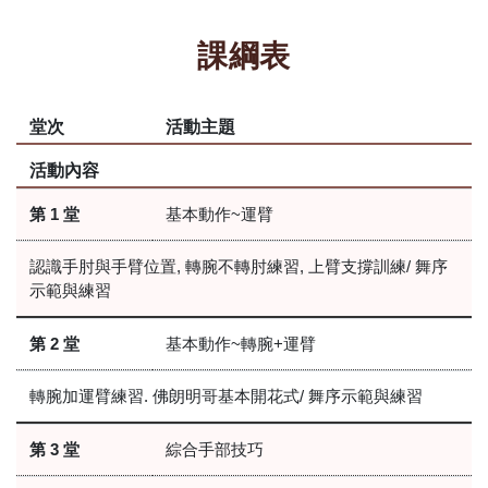
課綱表
堂次
活動主題
活動內容
第 1 堂
基本動作~運臂
認識手肘與手臂位置, 轉腕不轉肘練習, 上臂支撐訓練/ 舞序
示範與練習
第 2 堂
基本動作~轉腕+運臂
轉腕加運臂練習. 佛朗明哥基本開花式/ 舞序示範與練習
第 3 堂
綜合手部技巧