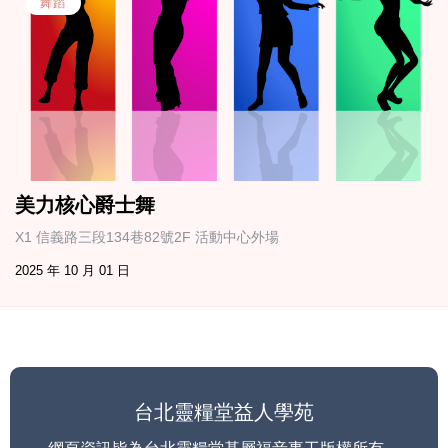
舞蹈
美力核心爵士舞
X1 信義路三段134巷82號2F 活動中心外場
2025 年 10 月 01 日
台北靈糧堂益人學苑