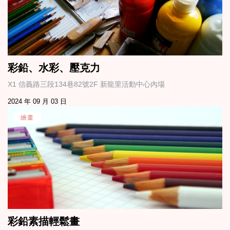
彩鉛、水彩、壓克力
X1 信義路三段134巷82號2F 新龍里活動中心內場
2024 年 09 月 03 日
繪畫
彩鉛素描輕鬆畫