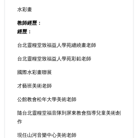
水彩畫
教師經歷：
經歷：
台北靈糧堂致福益人學苑纏繞畫老師
台北靈糧堂致福益人學苑彩鉛老師
國際水彩畫聯展
才藝班美術老師
公館教會松年大學美術老師
隨台北靈糧堂福音隊到屏東教會指導兒童美術創
作
現任山河音樂中心美術老師