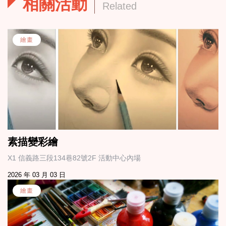
相關活動
Related
繪畫
素描變彩繪
X1 信義路三段134巷82號2F 活動中心內場
2026 年 03 月 03 日
繪畫