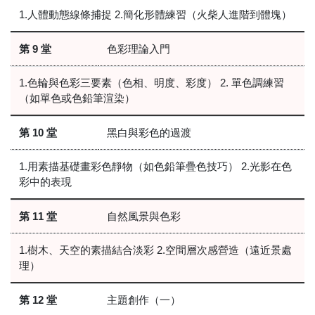
1.人體動態線條捕捉 2.簡化形體練習（火柴人進階到體塊）
第 9 堂
色彩理論入門
1.色輪與色彩三要素（色相、明度、彩度） 2. 單色調練習
（如單色或色鉛筆渲染）
第 10 堂
黑白與彩色的過渡
1.用素描基礎畫彩色靜物（如色鉛筆疊色技巧） 2.光影在色
彩中的表現
第 11 堂
自然風景與色彩
1.樹木、天空的素描結合淡彩 2.空間層次感營造（遠近景處
理）
第 12 堂
主題創作（一）