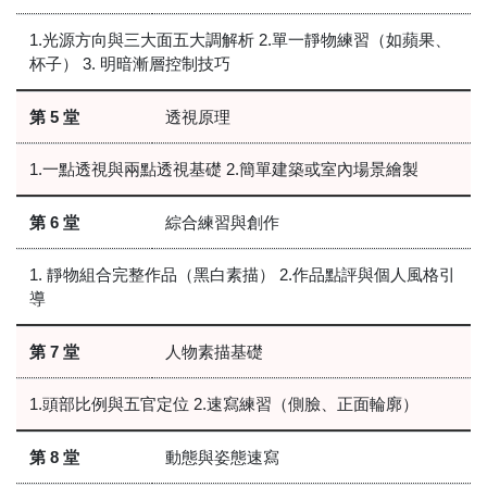
1.光源方向與三大面五大調解析 2.單一靜物練習（如蘋果、
杯子） 3. 明暗漸層控制技巧
第 5 堂
透視原理
1.一點透視與兩點透視基礎 2.簡單建築或室內場景繪製
第 6 堂
綜合練習與創作
1. 靜物組合完整作品（黑白素描） 2.作品點評與個人風格引
導
第 7 堂
人物素描基礎
1.頭部比例與五官定位 2.速寫練習（側臉、正面輪廓）
第 8 堂
動態與姿態速寫