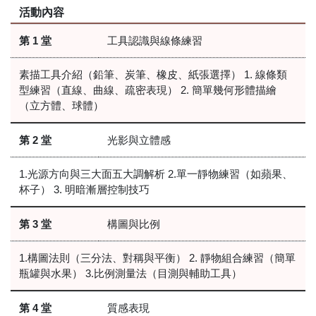
活動內容
第 1 堂
工具認識與線條練習
素描工具介紹（鉛筆、炭筆、橡皮、紙張選擇） 1. 線條類
型練習（直線、曲線、疏密表現） 2. 簡單幾何形體描繪
（立方體、球體）
第 2 堂
光影與立體感
1.光源方向與三大面五大調解析 2.單一靜物練習（如蘋果、
杯子） 3. 明暗漸層控制技巧
第 3 堂
構圖與比例
1.構圖法則（三分法、對稱與平衡） 2. 靜物組合練習（簡單
瓶罐與水果） 3.比例測量法（目測與輔助工具）
第 4 堂
質感表現