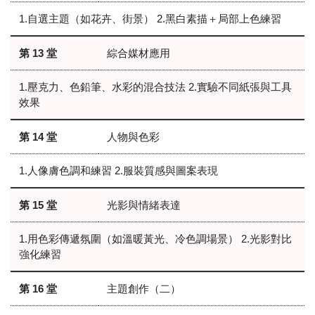
1.自選主題（如花卉、街景） 2.黑白素描＋局部上色練習
第 13 堂
綜合媒材應用
1.壓克力、色鉛筆、水彩的混合技法 2.實驗不同紙張與工具
效果
第 14 堂
人物與色彩
1.人像膚色調和練習 2.服裝質感與圖案表現
第 15 堂
光影與情緒表達
1.用色彩傳遞氛圍（如溫暖黃光、冷色調場景） 2.光影對比
強化練習
第 16 堂
主題創作（二）