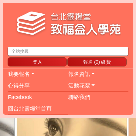
登入
報名 (
0
) 繳費
我要報名
報名資訊
心得分享
活動花絮
Facebook
聯絡我們
回台北靈糧堂首頁