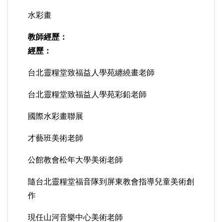
水彩畫
教師經歷：
經歷：
台北靈糧堂致福益人學苑纏繞畫老師
台北靈糧堂致福益人學苑彩鉛老師
國際水彩畫聯展
才藝班美術老師
公館教會松年大學美術老師
隨台北靈糧堂福音隊到屏東教會指導兒童美術創
作
現任山河音樂中心美術老師