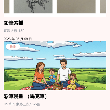
鉛筆素描
宣教大樓 13F
2023 年 03 月 09 日
繪畫
彩筆漫畫 （馬克筆）
H5 和平東路三段46-5號