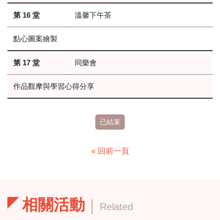
第 16 堂
溫馨下午茶
點心圖案繪製
第 17 堂
同樂會
作品觀摩與學習心得分享
已結束
« 回前一頁
相關活動
Related