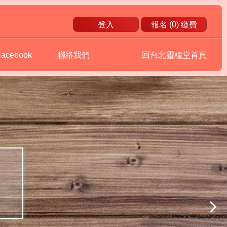
登入
報名 (
0
) 繳費
Facebook
聯絡我們
回台北靈糧堂首頁